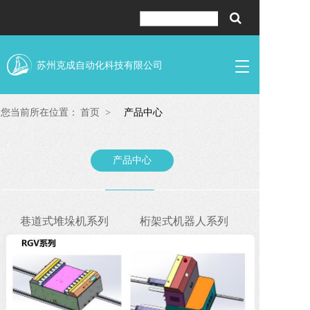
T
苏州克成自动化科技有限公司
o
g
g
您当前所在位置：
首页  >
产品中心
l
e
n
产品中心
a
v
i
g
a
巷道式堆垛机系列
桁架式机器人系列
t
i
o
n